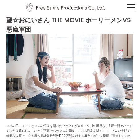
聖☆おにいさん THE MOVIE ホーリーメンVS
悪魔軍団
＜神の子イエス＞と＜仏の悟りを開いたブッダ＞が東京・立川の風呂なし6畳一間アパート
でふたり暮らしをしながら下界でバカンスを満喫している日常を描く――。そんな大胆で
斬新な描写で、今や原作累計発行部数1700万部を超える異色のギャグ漫画「聖☆おにいさ