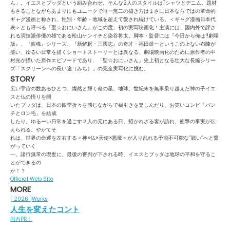
ん」。イエスとブッダという組み合わせ。そんな2人のスタイルはTシャツとデニム。題材
もさることながらあまりにもユニークで唯一無二の描き方はまさに日本ならではの革命的
ギャグ漫画と称され、性別・年齢・地域を超えて愛され続けている。＜ギャグ漫画日本代
表＞とも呼べる「聖☆おにいさん」がこの度、初の実写映画化！主演には、国内外で評さ
れる演技派俳優の雄である松山ケンイチと染谷将太。脚本・監督には『今日から俺は!!劇場
版』、『銀魂』シリーズ、『新解釈・三國志』の奇才・福田雄一というこの上ない布陣が
揃い、ゆるい日常を描くショートストーリーとは異なる、劇場映画化のために原作者の中
村光が描いた原作エピソードであり、「聖☆おにいさん」史上初となる壮大な長編シリー
ズ「スクリーンへの長い途（みち）」の完全実写化に挑む。
STORY
広い宇宙の数あるひとつ、燦然と輝く命の星、地球。世紀末を無事乗り越えた神の子イエ
スと仏の悟りを開
いたブッダは、日本の四季折々を感じながらで福引きを楽しんだり、お笑いコンビ「パン
チとロン毛」を結成
したり。ゆるーい日常を過ごす２人の元にある日、招かれざる客が訪れ、衝撃の事実が伝
えられる。やがてそ
れは、世界の命運を左右する＜神×仏×天使×悪魔＞が入り乱れる予測不可能な”戦い”へと繋
がっていく
―。諸行無常の現世に、最後の審判が下される時、イエスとブッダは地球の平和を守るこ
とができるの
か！？
Official Web Site
MORE
[ 2026 ]
Works
人生を変えたコント
国内PR｜