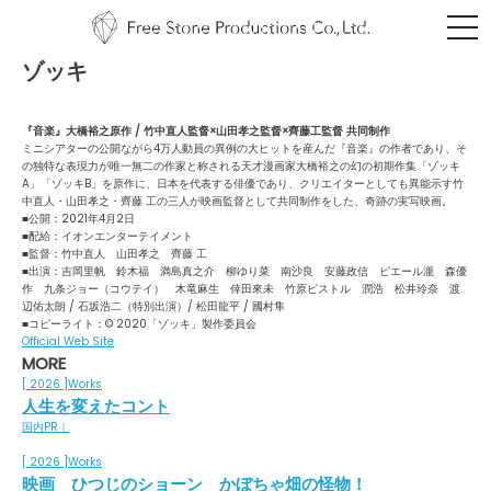
ゾッキ
『音楽』大橋裕之原作 / 竹中直人監督×山田孝之監督×齊藤工監督 共同制作
ミニシアターの公開ながら4万人動員の異例の大ヒットを産んだ『音楽』の作者であり、そ
の独特な表現力が唯一無二の作家と称される天才漫画家大橋裕之の幻の初期作集「ゾッキ
A」「ゾッキB」を原作に、日本を代表する俳優であり、クリエイターとしても異能示す竹
中直人・山田孝之・齊藤 工の三人が映画監督として共同制作をした、奇跡の実写映画。
■公開：2021年4月2日
■配給：イオンエンターテイメント
■監督：竹中直人 山田孝之 齊藤 工
■出演：吉岡里帆 鈴木福 満島真之介 柳ゆり菜 南沙良 安藤政信 ピエール瀧 森優
作 九条ジョー（コウテイ） 木竜麻生 倖田來未 竹原ピストル 潤浩 松井玲奈 渡
辺佑太朗 / 石坂浩二（特別出演）/ 松田龍平 / 國村隼
■コピーライト：©️ 2020「ゾッキ」製作委員会
Official Web Site
MORE
[ 2026 ]
Works
人生を変えたコント
国内PR｜
[ 2026 ]
Works
映画 ひつじのショーン かぼちゃ畑の怪物！