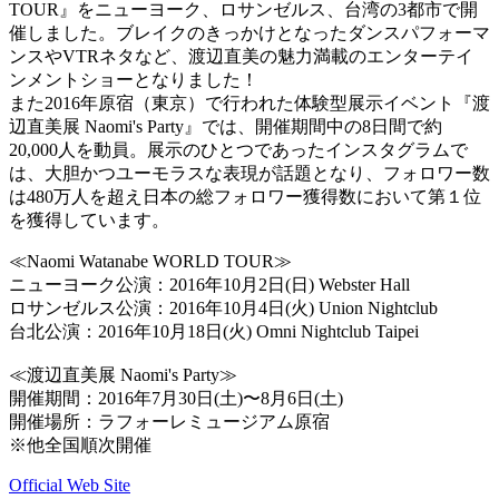
TOUR』をニューヨーク、ロサンゼルス、台湾の3都市で開
催しました。ブレイクのきっかけとなったダンスパフォーマ
ンスやVTRネタなど、渡辺直美の魅力満載のエンターテイ
ンメントショーとなりました！
また2016年原宿（東京）で行われた体験型展示イベント『渡
辺直美展 Naomi's Party』では、開催期間中の8日間で約
20,000人を動員。展示のひとつであったインスタグラムで
は、大胆かつユーモラスな表現が話題となり、フォロワー数
は480万人を超え日本の総フォロワー獲得数において第１位
を獲得しています。
≪Naomi Watanabe WORLD TOUR≫
ニューヨーク公演：2016年10月2日(日) Webster Hall
ロサンゼルス公演：2016年10月4日(火) Union Nightclub
台北公演：2016年10月18日(火) Omni Nightclub Taipei
≪渡辺直美展 Naomi's Party≫
開催期間：2016年7月30日(土)〜8月6日(土)
開催場所：ラフォーレミュージアム原宿
※他全国順次開催
Official Web Site