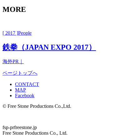
MORE
[ 2017 ]
People
鉄拳（JAPAN EXPO 2017）
海外PR｜
ページトップへ
CONTACT
MAP
Facebook
© Free Stone Productions Co.,Ltd.
fsp-pr
freestone.jp
Free Stone Productions Co., Ltd.