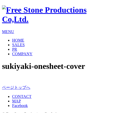
MENU
HOME
SALES
PR
COMPANY
sukiyaki-onesheet-cover
ページトップへ
CONTACT
MAP
Facebook