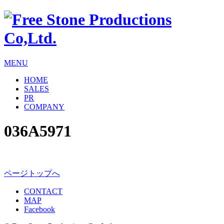
MENU
HOME
SALES
PR
COMPANY
036A5971
ページトップへ
CONTACT
MAP
Facebook