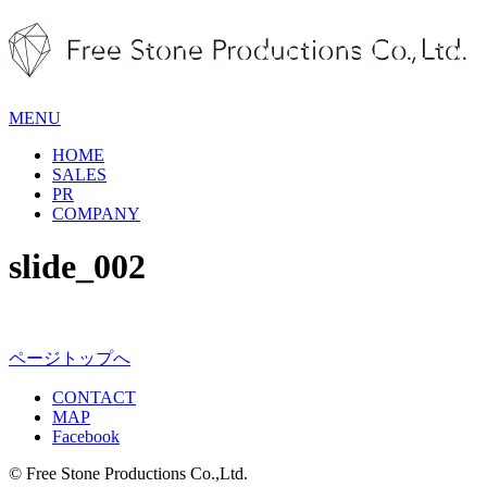
MENU
HOME
SALES
PR
COMPANY
slide_002
ページトップへ
CONTACT
MAP
Facebook
© Free Stone Productions Co.,Ltd.